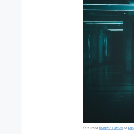
Foto troch
Brandon Holmes
on
Uns