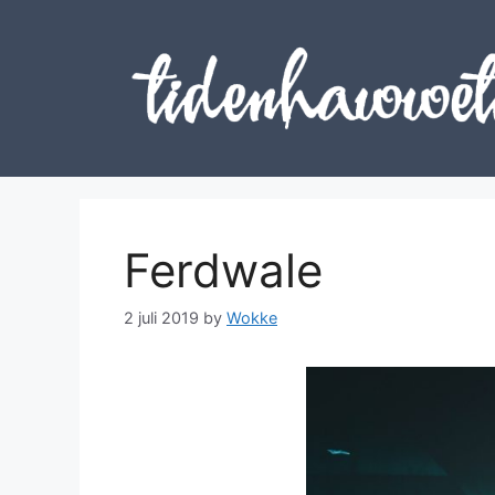
Skip
to
content
Ferdwale
2 juli 2019
by
Wokke