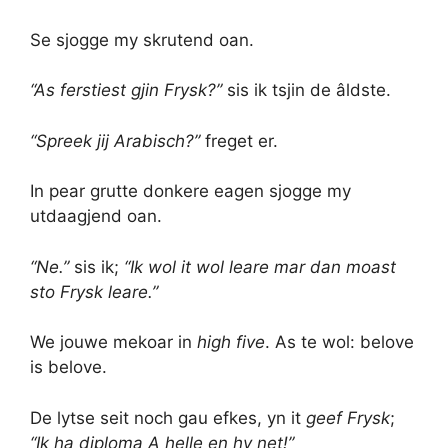
Se sjogge my skrutend oan.
“As ferstiest gjin Frysk?”
sis ik tsjin de âldste.
“Spreek jij Arabisch?”
freget er.
In pear grutte donkere eagen sjogge my
utdaagjend oan.
“Ne.”
sis ik;
“Ik wol it wol leare mar dan moast
sto Frysk leare.”
We jouwe mekoar in
high five
. As te wol: belove
is belove.
De lytse seit noch gau efkes, yn it
geef
Frysk
;
“Ik ha diploma A helle en hy net!”