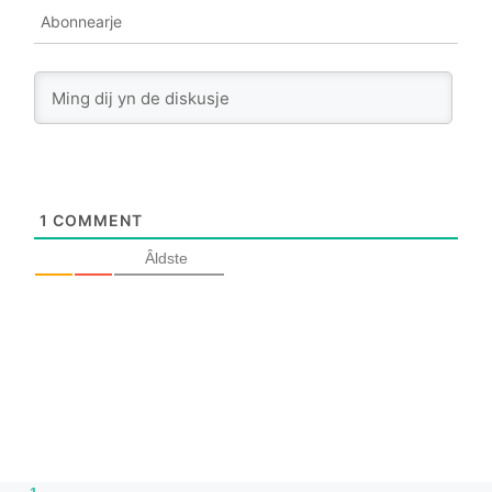
Abonnearje
1
COMMENT
Âldste