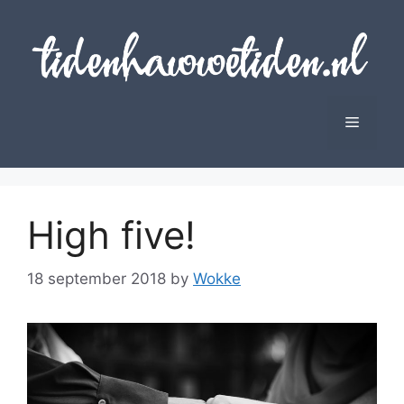
Skip
to
content
Menu
High five!
18 september 2018
by
Wokke