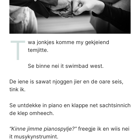
T
wa jonkjes komme my gekjeiend
temjitte.
Se binne nei it swimbad west.
De iene is sawat njoggen jier en de oare seis,
tink ik.
Se untdekke in piano en klappe net sachtsinnich
de klep omheech.
“Kinne jimme pianospylje?”
freegje ik en wiis nei
it musykynstrumint.