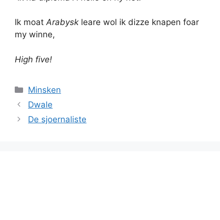
Ik moat
Arabysk
leare wol ik dizze knapen foar
my winne,
High five!
Categories
Minsken
Dwale
De sjoernaliste