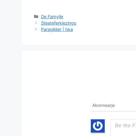
Categories
De Famylje
Steateferkiezings
Paraglider | twa
Abonnearje