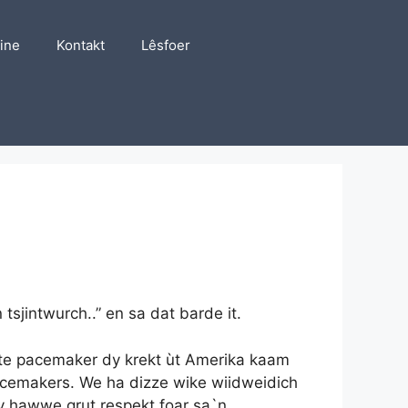
line
Kontakt
Lêsfoer
 tsjintwurch..” en sa dat barde it.
nijste pacemaker dy krekt ùt Amerika kaam
 pacemakers. We ha dizze wike wiidweidich
 Wy hawwe grut respekt foar sa`n