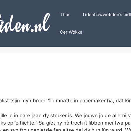
Thús
Tidenhawwetiden’s tiid
Oer Wokke
jalist tsjin myn broer. “Jo moatte in pacemaker ha, dat kin
 sille jo in oare jaan dy sterker is. We jouwe jo de aller
ks op ‘e hichte.” Sa giet hy nò troch it libben mei twa
 Hy en syn frou genietsje fan eltse dei dy hun jûn wurd.