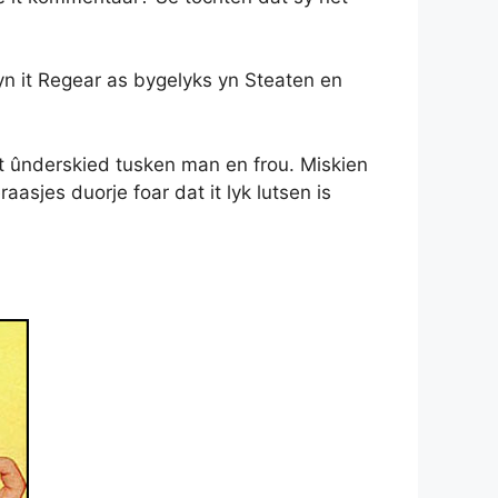
l yn it Regear as bygelyks yn Steaten en
s it ûnderskied tusken man en frou. Miskien
aasjes duorje foar dat it lyk lutsen is