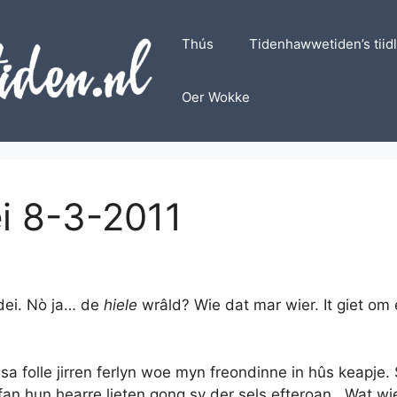
Thús
Tidenhawwetiden’s tiid
Oer Wokke
i 8-3-2011
sdei. Nò ja… de
hiele
wrâld? Wie dat mar wier. It giet om
sa folle jirren ferlyn woe myn freondinne in hûs keapje.
 fan hun hearre lieten gong sy der sels efteroan. Wat w