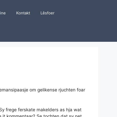
line
Kontakt
Lêsfoer
 emansipaasje om gelikense rjuchten foar
 Sy frege ferskate makelders as hja wat
ie it kommentaar? Se tochten dat sy net