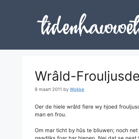
Skip
to
content
Wrâld-Frouljusde
8 maart 2011
by
Wokke
Oer de hiele wrâld fiere wy hjoed froulju
man en frou.
Om mar ticht by hûs te bliuwen; noch net 
gaadliks foar har hienen. Nei dat se neat