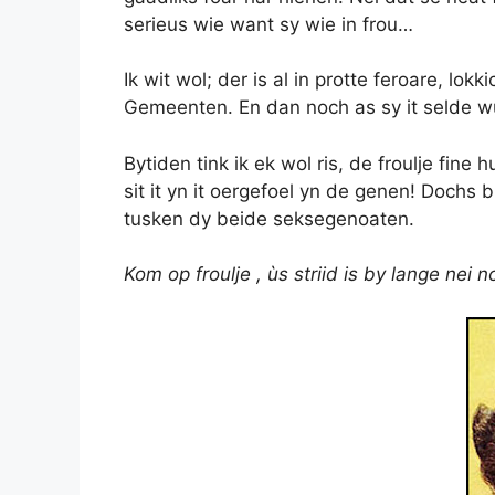
serieus wie want sy wie in frou…
Ik wit wol; der is al in protte feroare, lo
Gemeenten. En dan noch as sy it selde w
Bytiden tink ik ek wol ris, de froulje fin
sit it yn it oergefoel yn de genen! Dochs b
tusken dy beide seksegenoaten.
Kom op froulje , ùs striid is by lange nei n