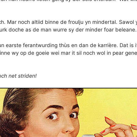
kkich. Mar noch altiid binne de froulju yn mindertal. Sawo
urk doche as de man wurre sy der minder foar beleane.
e hun earste ferantwurding thùs en dan de karrière. Dat i
inne wy op de goeie wei mar it sil noch wol in pear gener
och net striden!