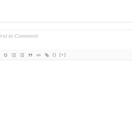
{}
[+]