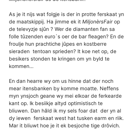
As je it nijs wat folgje is der in protte ferskaat yn
de maatskippij. Ha jimme ek it
MiljonèrsFair
op
de televyzje sjûn ? Wer de diamanten fan sa
folle tûzenden euro`s oer de bar fleagen? En de
froulje hun prachtiche jûpes en kostberre
sieraden tentoan sprieden? It koe net op, de
besikers stonden te kringen om yn byld te
kommen…
En dan hearre wy om us hinne dat der noch
mear itensbanken by komme moatte. Neffens
myn ynsjoch geane wy mei elkoar de ferkearde
kant op. Ik besiikje altyd optimistisch te
bliuwen. Dan hâld ik my sels foar dat der yn al
dy iewen ferskaat west hat tusken earm en riik.
Mar it bliuwt hoe je it ek besjoche tige drôvich.