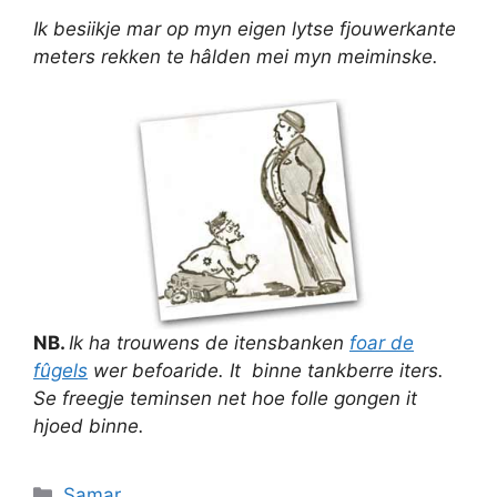
Ik besiikje mar op myn eigen lytse fjouwerkante
meters rekken te hâlden mei myn meiminske.
NB.
Ik ha trouwens de itensbanken
foar de
fûgels
wer befoaride. It binne tankberre iters.
Se freegje teminsen net hoe folle gongen it
hjoed binne.
Categories
Samar