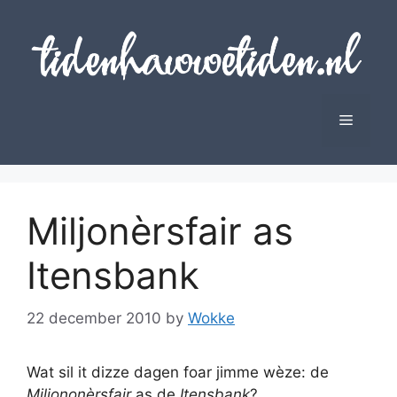
Skip
to
content
Menu
Miljonèrsfair as
Itensbank
22 december 2010
by
Wokke
Wat sil it dizze dagen foar jimme wèze: de
Miljononèrsfair
as de
Itensbank
?